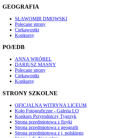
GEOGRAFIA
SŁAWOMIR DMOWSKI
Polecane strony
Ciekawostki
Konkursy
PO/EDB
ANNA WRÓBEL
DARIUSZ MASNY
Polecane strony
Ciekawostki
Konkursy
STRONY SZKOLNE
OFICJALNA WITRYNA LICEUM
Koło Fotograficzne - Galeria LO
Konkurs Przyrodniczy Tygrzyk
Strona przedmiotowa z fizyki
Strona przedmiotowa z geografii
Strona przedmiotowa z j. polskiego