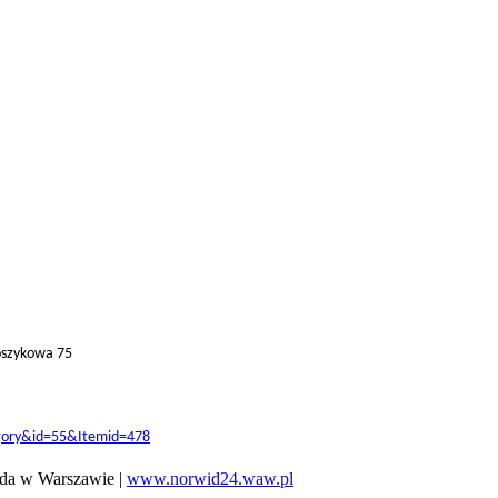
Koszykowa 75
egory&id=55&Itemid=478
da w Warszawie |
www.norwid24.waw.pl