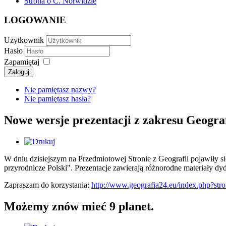
Strona o C. Norwidzie
LOGOWANIE
Użytkownik
Hasło
Zapamiętaj
Zaloguj
Nie pamiętasz nazwy?
Nie pamiętasz hasła?
Nowe wersje prezentacji z zakresu Geograf
W dniu dzisiejszym na Przedmiotowej Stronie z Geografii pojawiły 
przyrodnicze Polski". Prezentacje zawierają różnorodne materiały dy
Zapraszam do korzystania:
http://www.geografia24.eu/index.php?st
Możemy znów mieć 9 planet.