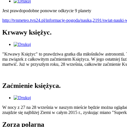
Jest prawdopodobne ponowne odkrycie 9 planety
http://tvnmeteo.tvn24.pl/informacje-pogoda/nauka
,2191/swiat-nauki-
Krwawy księżyc.
"Krwa­wy Księ­życ" to praw­dzi­wa grat­ka dla mi­ło­śni­ków astro­no­mii. 
ma zwią­zek z cał­ko­wi­tym za­ćmie­niem Księ­ży­ca. W jego ostat­niej fa
mar­twić. Już w przy­szłym roku, 28 wrze­śnia, cał­ko­wi­te za­ćmie­nie Ksi
Zaćmienie księżyca.
W nocy z 27 na 28 września w naszym mieście będzie można oglądać za
znajdzie się najbliżej Ziemi w całym 2015 r., zyskując miano "Super
Zorza polarna