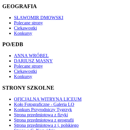
GEOGRAFIA
SŁAWOMIR DMOWSKI
Polecane strony
Ciekawostki
Konkursy
PO/EDB
ANNA WRÓBEL
DARIUSZ MASNY
Polecane strony
Ciekawostki
Konkursy
STRONY SZKOLNE
OFICJALNA WITRYNA LICEUM
Koło Fotograficzne - Galeria LO
Konkurs Przyrodniczy Tygrzyk
Strona przedmiotowa z fizyki
Strona przedmiotowa z geografii
Strona przedmiotowa z j. polskiego