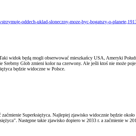
wstrzymuje-oddech-uklad-sloneczny-moze-byc-bogatszy-o-planete,191
Taki widok będą mogli ob­ser­wo­wać miesz­kań­cy USA, Ame­ry­ki Po­łu­dnio­
zie Srebr­ny Glob zmie­ni kolor na czer­wo­ny. Ale jeśli ktoś nie może po­j
ę­ży­ca bę­dzie wi­docz­ne w Pol­sce.
ćmienie Superksiężyca. Najlepiej zjawisko widocznie będzie około 4 n
księżyca". Następne takie zjawisko dopiero w 2033 r. a zaćmienie w 20