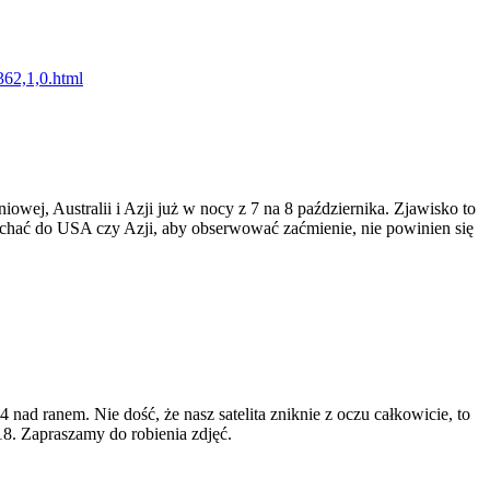
362,1,0.html
wej, Au­stra­lii i Azji już w nocy z 7 na 8 paź­dzier­ni­ka. Zja­wi­sko to
e­chać do USA czy Azji, aby ob­ser­wo­wać za­ćmie­nie, nie po­wi­nien się
ad ranem. Nie dość, że nasz satelita zniknie z oczu całkowicie, to
18. Zapraszamy do robienia zdjęć.