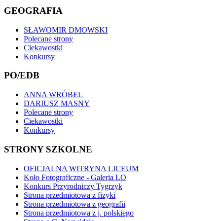
GEOGRAFIA
SŁAWOMIR DMOWSKI
Polecane strony
Ciekawostki
Konkursy
PO/EDB
ANNA WRÓBEL
DARIUSZ MASNY
Polecane strony
Ciekawostki
Konkursy
STRONY SZKOLNE
OFICJALNA WITRYNA LICEUM
Koło Fotograficzne - Galeria LO
Konkurs Przyrodniczy Tygrzyk
Strona przedmiotowa z fizyki
Strona przedmiotowa z geografii
Strona przedmiotowa z j. polskiego