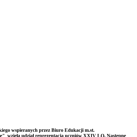
kiego
wspieranych przez Biuro Edukacji m.st.
jne"
wzieła udział reprezentacja uczniów XXIV LO. Następne