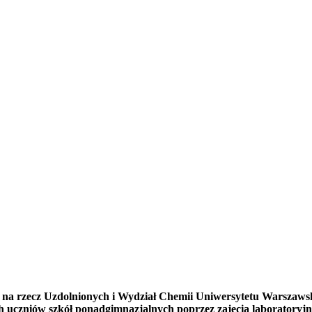
 na rzecz Uzdolnionych i
Wydział Chemii Uniwersytetu Warszaws
h uczniów szkół ponadgimnazjalnych poprzez zajęcia laboratory