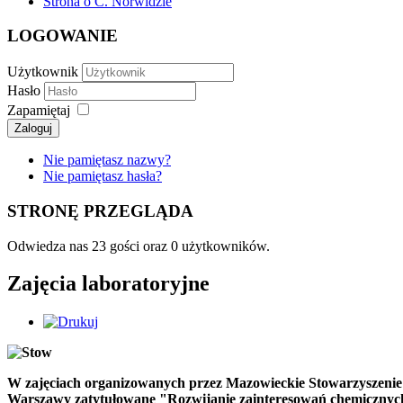
Strona o C. Norwidzie
LOGOWANIE
Użytkownik
Hasło
Zapamiętaj
Zaloguj
Nie pamiętasz nazwy?
Nie pamiętasz hasła?
STRONĘ PRZEGLĄDA
Odwiedza nas 23 gości oraz 0 użytkowników.
Zajęcia laboratoryjne
W zajęciach organizowanych przez Mazowieckie Stowarzyszenie
Warszawy
zatytułowane "
Rozwijanie zainteresowań chemicznyc