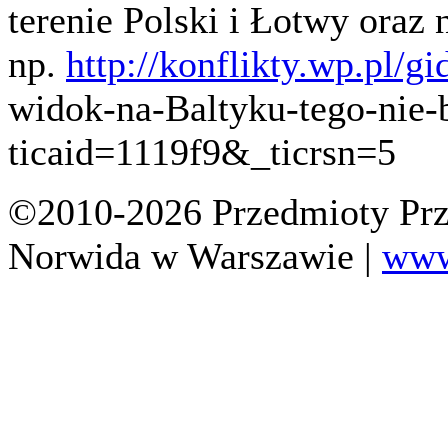
terenie Polski i Łotwy ora
np.
http://konflikty.wp.pl/gi
widok-na-Baltyku-tego-nie-b
ticaid=1119f9&_ticrsn=5
©2010-2026 Przedmioty Prz
Norwida w Warszawie |
www