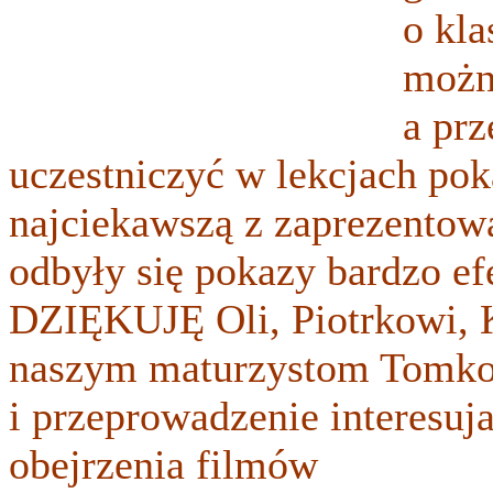
o kl
możn
a pr
uczestniczyć w lekcjach p
najciekawszą z zaprezentowa
odbyły się pokazy bardzo e
DZIĘKUJĘ Oli, Piotrkowi, K
naszym maturzystom Tomkow
i przeprowadzenie interesu
obejrzenia filmów