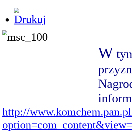
W
tym
przyzn
Nagrod
inform
http://www.komchem.pan.pl
option=com_content&view=