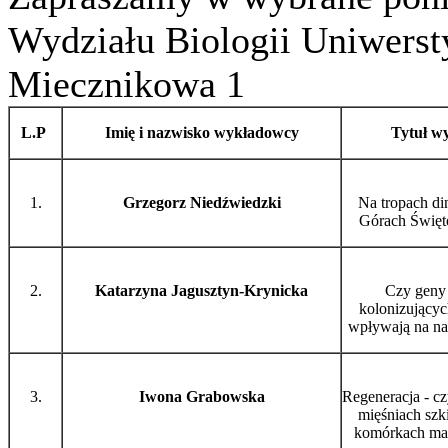
Wydziału Biologii Uniwersty
Miecznikowa 1
L.P
Imię i nazwisko wykładowcy
Tytuł w
1.
Grzegorz Niedźwiedzki
Na tropach d
Górach Święt
2.
Katarzyna Jagusztyn-Krynicka
Czy geny 
kolonizującyc
wpływają na na
3.
Iwona Grabowska
Regeneracja - cz
mięśniach szk
komórkach mac