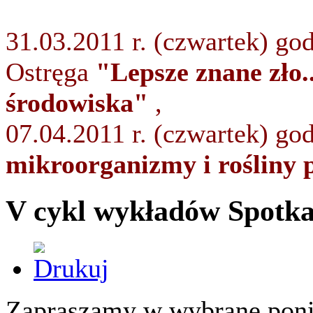
31.03.2011 r. (czwartek) go
Ostręga
"Lepsze znane zło..
środowiska"
,
07.04.2011 r. (czwartek) go
mikroorganizmy i rośliny
V cykl wykładów Spotk
Zapraszamy w wybrane ponie