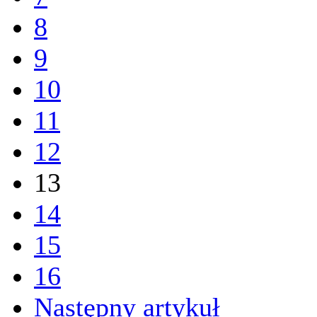
8
9
10
11
12
13
14
15
16
Następny artykuł