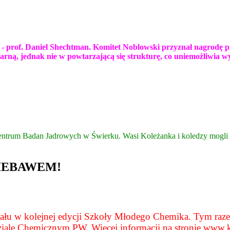
a - prof. Daniel Shechtman. Komitet Noblowski przyznał nagrodę 
ularną, jednak nie w powtarzającą się strukturę, co uniemożliwia 
ntrum Badan Jadrowych w Świerku. Wasi Koleżanka i koledzy mogli p
IEBAWEM!
ziału w kolejnej edycji Szkoły Młodego Chemika. Tym raz
ziale Chemicznym PW. Więcej informacji na stronie
www.kl