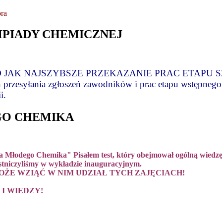
MPIADY CHEMICZNEJ
 JAK NAJSZYBSZE PRZEKAZANIE PRAC ETAPU 
n przesyłania zgłoszeń zawodników i prac etapu wstępne
i.
GO CHEMIKA
oła Młodego Chemika" Pisałem test, który obejmował ogólną wiedzę 
stniczyliśmy w wykładzie inauguracyjnym.
 WAS MOŻE WZIĄĆ W NIM UDZIAŁ TYCH ZAJĘCIACH!
I WIEDZY!