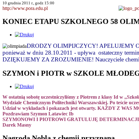
10 grudnia 2011 r., godz 15:00
http://www.pora.edu.pl
KONIEC ETAPU SZKOLNEGO 58 OLI
DRODZY OLIMPIJCZYCY! APELUJEMY O
ponieważ w dniu 28.10.2011 - upływa ostateczny termi
DZIĘKUJEMY ZA ZROZUMIENIE! Nauczyciele chemi
SZYMON i PIOTR w SZKOLE MŁODE
W ostatnią sobotę uczestniczyliśmy z Piotrem z klasy Id w ,,Szk
Wydziale Chemicznym Politechniki Warszawskiej. Po teście ucze
Udział w wykładach i pokazach jest otwarty. KAŻDY Z
Pozdrawiam Szymon Latawiec Ib
SZYMONOWI I PIOTROWI GRATULUJĘ DETERMINACJI 
Darek Masny
Nagroda Nobla z chemii przyznana