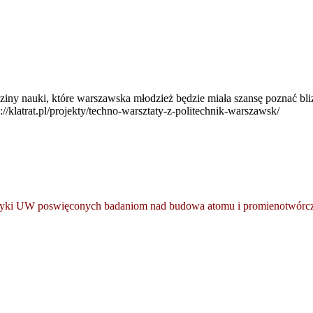
dziny nauki, które warszawska młodzież będzie miała szansę poznać bl
latrat.pl/projekty/techno-warsztaty-z-politechnik-warszawsk/
izyki UW poswięconych badaniom nad budowa atomu i promienotwórcz