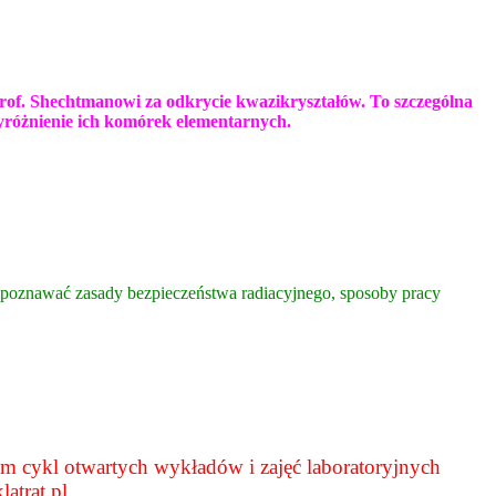
prof. Shechtmanowi za odkrycie kwazikryształów. To szczególna
wyróżnienie ich komórek elementarnych.
oznawać zasady bezpieczeństwa radiacyjnego, sposoby pracy
em cykl otwartych wykładów i zajęć laboratoryjnych
atrat.pl