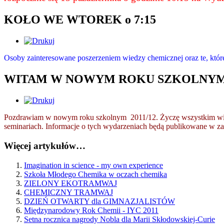
KOŁO WE WTOREK o 7:15
Osoby zainteresowane poszerzeniem wiedzy chemicznej oraz te, które
WITAM W NOWYM ROKU SZKOLNYM
Pozdrawiam w nowym roku szkolnym 2011/12. Życzę wszystkim wiele
seminariach. Informacje o tych wydarzeniach będą publikowane 
Więcej artykułów…
Imagination in science - my own experience
Szkoła Młodego Chemika w oczach chemika
ZIELONY EKOTRAMWAJ
CHEMICZNY TRAMWAJ
DZIEŃ OTWARTY dla GIMNAZJALISTÓW
Międzynarodowy Rok Chemii - IYC 2011
Setna rocznica nagrody Nobla dla Marii Skłodowskiej-Curie