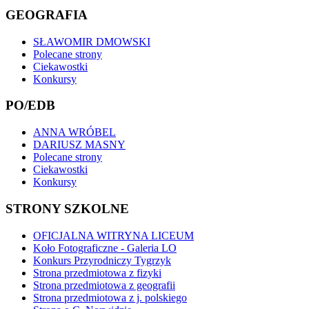
GEOGRAFIA
SŁAWOMIR DMOWSKI
Polecane strony
Ciekawostki
Konkursy
PO/EDB
ANNA WRÓBEL
DARIUSZ MASNY
Polecane strony
Ciekawostki
Konkursy
STRONY SZKOLNE
OFICJALNA WITRYNA LICEUM
Koło Fotograficzne - Galeria LO
Konkurs Przyrodniczy Tygrzyk
Strona przedmiotowa z fizyki
Strona przedmiotowa z geografii
Strona przedmiotowa z j. polskiego